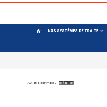
Skip
to
content
NOS SYSTÈMES DE TRAITE
2023.01-Les-Breves-n°2
Télécharger