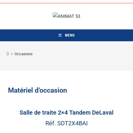
Skip
to
content
MENU
>
Occasions
Matériel d’occasion
Salle de traite 2×4 Tandem DeLaval
Réf. SDT2X4BAI